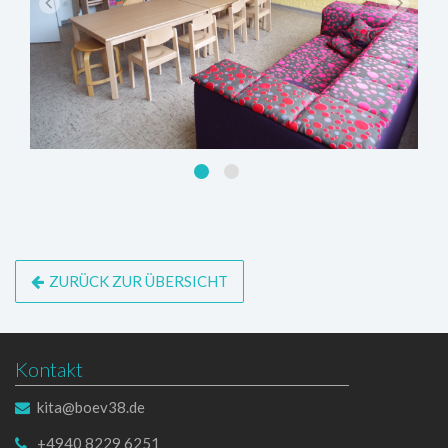
ZURÜCK ZUR ÜBERSICHT
Kontakt
kita@boev38.de
+4940 8229 6251